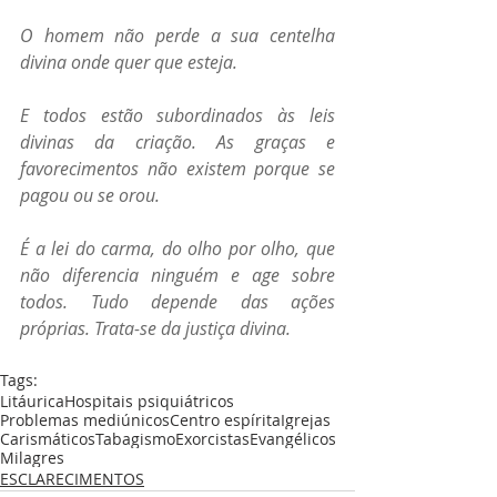
O homem não perde a sua centelha 
divina onde quer que esteja.
E todos estão subordinados às leis 
divinas da criação. As graças e 
favorecimentos não existem porque se 
pagou ou se orou. 
É a lei do carma, do olho por olho, que 
não diferencia ninguém e age sobre 
todos. Tudo depende das ações 
próprias. Trata-se da justiça divina.
Tags:
Litáurica
Hospitais psiquiátricos
Problemas mediúnicos
Centro espírita
Igrejas
Carismáticos
Tabagismo
Exorcistas
Evangélicos
Milagres
ESCLARECIMENTOS