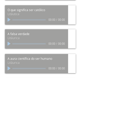
O que significa ser católico
Litáutica
00:00
/
00:00
A falsa verdade
Litáurica
00:00
/
00:00
A aura científica do ser humano
Litáurica
00:00
/
00:00
A boa moral
Litáurica
00:00
/
00:00