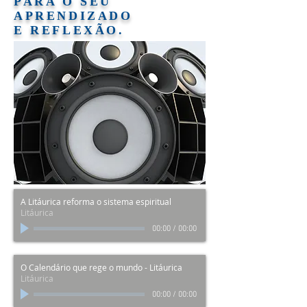
PARA O SEU
APRENDIZADO
E REFLEXÃO
.
A Litáurica reforma o sistema espiritual
Litáurica
00:00
/
00:00
O Calendário que rege o mundo - Litáurica
Litáurica
00:00
/
00:00