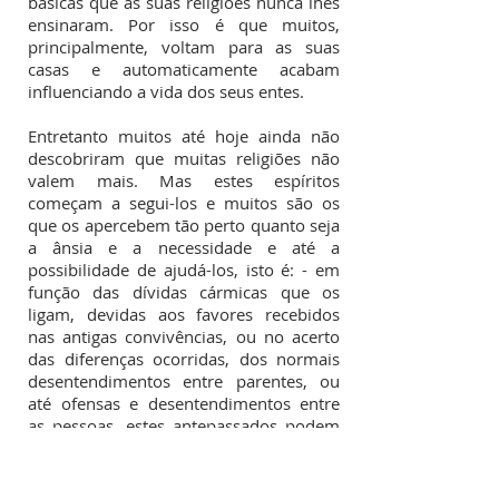
básicas que as suas religiões nunca lhes
ensinaram. Por isso é que muitos,
principalmente, voltam para as suas
casas e automaticamente acabam
influenciando a vida dos seus entes.
Entretanto muitos até hoje ainda não
descobriram que muitas religiões não
valem mais. Mas estes espíritos
começam a segui-los e muitos são os
que os apercebem tão perto quanto seja
a ânsia e a necessidade e até a
possibilidade de ajudá-los, isto é: - em
função das dívidas cármicas que os
ligam, devidas aos favores recebidos
nas antigas convivências, ou no acerto
das diferenças ocorridas, dos normais
desentendimentos entre parentes, ou
até ofensas e desentendimentos entre
as pessoas, estes antepassados podem
manter-se em posição de cobradores,
podendo chegar tão perto da aura deste
vivo, quanto lhes permite a