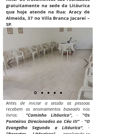
gratuitamente na sede da Litáurica
que hoje atende na Rua: Aracy de
Almeida, 37 no Villa Branca Jacareí –
SP.
Antes de iniciar a sessão as pessoas
recebem os ensinamentos baseado nos
livros:
"Caminho Litáurico",
-
"Os
Ponteiros Direcionados ao Céu III"
-
"O
Evangelho Segundo a Litáurica"
, -
"Recortes Litáuricos"
, ampliando-se