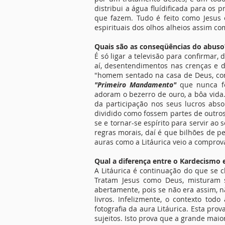
distribui a água fluídificada para os
que fazem. Tudo é feito como Jesus
espirituais dos olhos alheios assim co
Quais são as conseqüências do abuso
É só ligar a televisão para confirmar
aí, desentendimentos nas crenças e d
"homem sentado na casa de Deus, como 
"Primeiro Mandamento"
que nunca foi
adoram o bezerro de ouro, a bôa vida.
da participação nos seus lucros abso
dividido como fossem partes de outro
se e tornar-se espírito para servir ao
regras morais, daí é que bilhões de 
auras como a Litáurica veio a comprov
Qual a diferença entre o Kardecismo e
A Litáurica é continuação do que se 
Tratam Jesus como Deus, misturam s
abertamente, pois se não era assim, n
livros. Infelizmente, o contexto to
fotografia da aura Litáurica. Esta pr
sujeitos. Isto prova que a grande maio