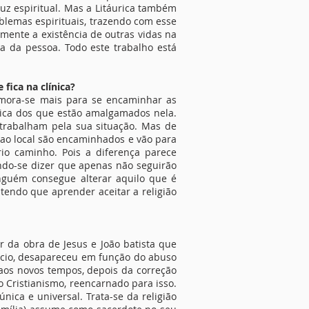
luz espiritual. Mas a Litáurica também
blemas espirituais, trazendo com esse
mente a existência de outras vidas na
a da pessoa. Todo este trabalho está
fica na clínica?
emora-se mais para se encaminhar as
érica dos que estão amalgamados nela.
trabalham pela sua situação. Mas de
 ao local são encaminhados e vão para
io caminho. Pois a diferença parece
do-se dizer que apenas não seguirão
inguém consegue alterar aquilo que é
tendo que aprender aceitar a religião
r da obra de Jesus e João batista que
ício, desapareceu em função do abuso
o aos novos tempos, depois da correção
o Cristianismo, reencarnado para isso.
nica e universal. Trata-se da religião