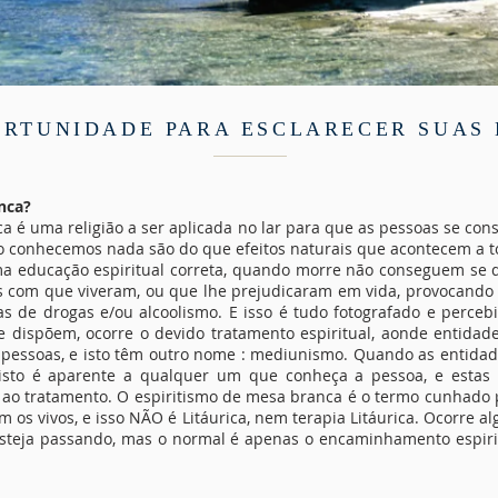
RTUNIDADE PARA ESCLARECER SUAS
nca?
rica é uma religião a ser aplicada no lar para que as pessoas se co
o conhecemos nada são do que efeitos naturais que acontecem a t
ma educação espiritual correta, quando morre não conseguem se d
 com que viveram, ou que lhe prejudicaram em vida, provocando 
 de drogas e/ou alcoolismo. E isso é tudo fotografado e percebido
e dispõem, ocorre o devido tratamento espiritual, aonde entida
 pessoas, e isto têm outro nome : mediunismo. Quando as entida
 isto é aparente a qualquer um que conheça a pessoa, e est
r ao tratamento. O espiritismo de mesa branca é o termo cunhado 
 os vivos, e isso NÃO é Litáurica, nem terapia Litáurica. Ocorre 
esteja passando, mas o normal é apenas o encaminhamento espiri