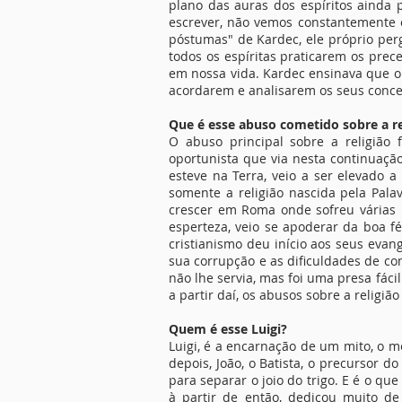
plano das auras dos espíritos ainda
escrever, não vemos constantemente o
póstumas" de Kardec, ele próprio perg
todos os espíritas praticarem os prec
em nossa vida. Kardec ensinava que o E
acordarem e analisarem os seus concei
Que é esse abuso cometido sobre a re
O abuso principal sobre a religião 
oportunista que via nesta continuaçã
esteve na Terra, veio a ser elevado a 
somente a religião nascida pela Pala
crescer em Roma onde sofreu várias 
esperteza, veio se apoderar da boa f
cristianismo deu início aos seus evan
sua corrupção e as dificuldades de co
não lhe servia, mas foi uma presa fáci
a partir daí, os abusos sobre a religião
Quem é esse Luigi?
Luigi, é a encarnação de um mito, o m
depois, João, o Batista, o precursor d
para separar o joio do trigo. E é o qu
à partir de então, dedicou muito de s