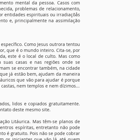
onamento mental da pessoa. Casos com
hecida, problemas de relacionamento,
r entidades espirituais ou irradiaçõås
nto e, principalmente na assimilação
l específico. Como Jesus outrora tentou
r, que é o mundo inteiro. Cita-se, por
da, este é o local de culto. Mas como
em suas casas e nas regiões onde se
stumam se encontrar também, na cidade
os que já estão bem, ajudam da maneira
táuricos que vão para ajudar é porque
á castas, nem templos e nem dízimos...
ados, lidos e copiados gratuitamente.
ntato deste mesmo site.
dação Litáurica. Mas têm-se planos de
centros espíritas, entretanto não pode
to é gratuito. Pois não se pode cobrar
m os iniciantes que vão lá, até quem