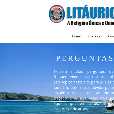
Home
Litaurica
Con
PERGUNTAS
Existem muitas perguntas qu
frequentemente. Para suprir tal 
este tópico neste site para que as
também, pois a sua dúvida pode
alguém um dia. E um caminho no
traçado, e os que estão hoje ad
àqueles que vem atrás, tal qu
evolução e do auxílio.