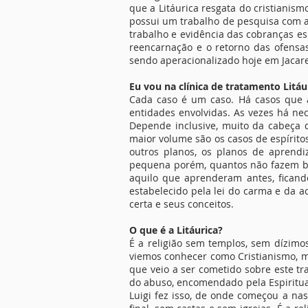
que a Litáurica resgata do cristianism
possui um trabalho de pesquisa com a 
trabalho e evidência das cobranças es
reencarnação e o retorno das ofensa
sendo aperacionalizado hoje em Jacareí 
Eu vou na clínica de tratamento Litáu
Cada caso é um caso. Há casos que a
entidades envolvidas. As vezes há ne
Depende inclusive, muito da cabeça 
maior volume são os casos de espírit
outros planos, os planos de aprendi
pequena porém, quantos não fazem bo
aquilo que aprenderam antes, ficand
estabelecido pela lei do carma e da a
certa e seus conceitos.
O que é a Litáurica?
É a religião sem templos, sem dízimos
viemos conhecer como Cristianismo, m
que veio a ser cometido sobre este tra
do abuso, encomendado pela Espiritual
Luigi fez isso, de onde começou a nasc