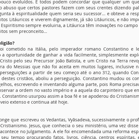
 pouco evoluídos. E todos podem concordar que qualquer um que
 abuso que certos pastores fazem com seus crentes dizendo palav
unta à espiritualidade quem seria seu sucessor... e obteve a resp
eitos Litáuricos e viverem dignamente, já são Litáuricos, e não i
spiritismo sempre evoluiria, a Litáurica têm inovações no campo e
tos sem preconceito...
ligião?
foi cometido na Itália, pelo imperador romano Constantino e l
o a oportunidade de ganhar a vida facilmente, simplesmente expl
Cristo pelo seu Precursor João Batista, e um Cristo na Terra revog
vra do Messias que não foi aceita em muitos lugares, inclusive
perseguições a partir de seu começo até o ano 312, quando Con
é destes cristãos, aboliu a perseguição. Constantino mudou os co
gelhos, escrevendo e inventando alguma parte, pois Roma precisav
nservar a ordem no vasto império e a aquela do carpinteiro que en
l. Constantino usurpou assim a boa fé e se apoderou do Cristianis
 veio extenso e continua até hoje.
onge que escreveu os Vedantas, Vyãsadeva, sucessivamente o profet
o Cristianismo. Jesus, que conhecia o seu ministério, uma vez disse
e acontece no Julgamento. A ele foi encomendada uma reforma espir
eu tempo procurando fatos, livros, ciência, centros espíritas, e