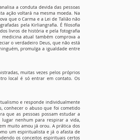
s analisa a conduta devida das pessoas
 esta ação voltará na mesma moeda. Na
rova que o Carma e a Lei de Talião não
afadas pela Kirliangrafia. É filosofia
s livros de história e pela fotografia
la medicina atual também comprova a
eciar o verdadeiro Deus, que não está
 ninguém, promulga a igualdade entre
stradas, muitas vezes pelos próprios
o local é só entrar em contato. Os
ritualismo e responde individualmente
s, conhecer o abuso que foi cometido
 para que as pessoas possam estudar a
 a lugar nenhum para respirar a vida,
uem muito amou já orou. A prática dos
mo um espiritualista e já o afasta de
ndendo os conceitos espirituais certos