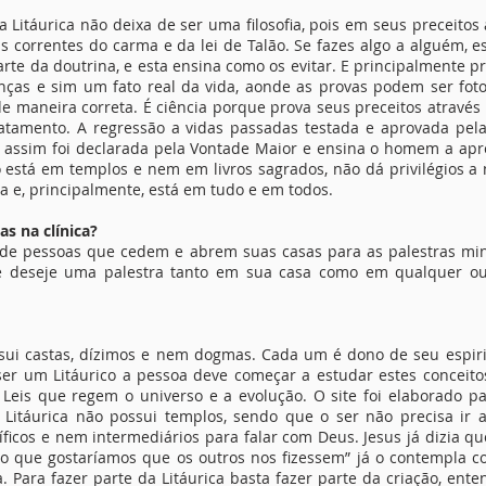
a Litáurica não deixa de ser uma filosofia, pois em seus preceito
s correntes do carma e da lei de Talão. Se fazes algo a alguém,
parte da doutrina, e esta ensina como os evitar. E principalmente p
nças e sim um fato real da vida, aonde as provas podem ser fotogr
maneira correta. É ciência porque prova seus preceitos através do
atamento. A regressão a vidas passadas testada e aprovada pe
que assim foi declarada pela Vontade Maior e ensina o homem a apr
 está em templos e nem em livros sagrados, não dá privilégios a
 e, principalmente, está em tudo e em todos.
as na clínica?
 de pessoas que cedem e abrem suas casas para as palestras mini
 deseje uma palestra tanto em sua casa como em qualquer outr
 possui castas, dízimos e nem dogmas. Cada um é dono de seu espi
ser um Litáurico a pessoa deve começar a estudar estes conceito
as Leis que regem o universo e a evolução. O site foi elaborado
 A Litáurica não possui templos, sendo que o ser não precisa ir
ficos e nem intermediários para falar com Deus. Jesus já dizia q
 o que gostaríamos que os outros nos fizessem” já o contempla co
a. Para fazer parte da Litáurica basta fazer parte da criação, ente