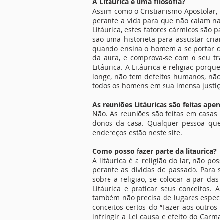
A Litáurica é uma filosofia?
Assim como o Cristianismo Apostolar, 
perante a vida para que não caiam na
Litáurica, estes fatores cármicos são 
são uma historieta para assustar cria
quando ensina o homem a se portar de 
da aura, e comprova-se com o seu tr
Litáurica. A Litáurica é religião por
longe, não tem defeitos humanos, não
todos os homens em sua imensa justiça
As reuniões Litáuricas são feitas apen
Não. As reuniões são feitas em casas
donos da casa. Qualquer pessoa que
endereços estão neste site.
Como posso fazer parte da litaurica?
A litáurica é a religião do lar, não
perante as dividas do passado. Para 
sobre a religião, se colocar a par d
Litáurica e praticar seus conceitos.
também não precisa de lugares especí
conceitos certos do “Fazer aos outros
infringir a Lei causa e efeito do Carm