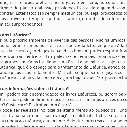
ique, nas relações afetivas, nos órgãos e em todo, no condici
ndrome de pânico, epilepsia, problemas físicos de origem descon
ontrar. Estes fatos são sempre mediúnicos, ou seja, provocados po
 através da terapia espiritual litáurica, e no devido entendime
em ser surpreendentes.
 dos Litáuricos?
 lar, ou o próprio ambiente de vivência das pessoas. Não há um loca
 aonde eram manipuladas e levá-las ao verdadeiro templo do Criado
ausa da crucificação de Jesus. Aonde o homem puder respirar à vi
s se encontram entre si. Em palestras e reuniões promovidas 
os grupos em várias localidades no Brasil e no exterior. Hoje co
 Litáurica, que é o espaço para o tratamento da Litáurica, aonde 
ndo pelos seus tratamentos. Mas cita-se que por obrigação, os li
Litáurica está na vida e não em algum lugar específico, pois não h
tras informações sobre a Litáurica?
.br , podem ser encomendados os livros Litáuricos, ou serem baix
teressado pode pedir informações e esclarecimentos através do co
a? Custa caro? E o tratamento é caro?
só pode ser realizada no local de atendimento ao público da Fun
os de trabalharem por suas evoluções espirituais. Indica-se para 
na Fundação Litáurica, atualmente, é de duzentos reais. O tratamen
envolvido, desde a espiritualidade e as pessoas que recepciona