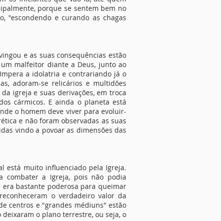
rincipalmente, porque se sentem bem no
ão, "escondendo e curando as chagas
 vingou e as suas consequências estão
um malfeitor diante a Deus, junto ao
mpera a idolatria e contrariando já o
s, adoram-se relicários e multidões
da igreja e suas derivações, em troca
dos cármicos. E ainda o planeta está
nde o homem deve viver para evoluir-
erética e não foram observadas as suas
idas vindo a povoar as dimensões das
 está muito influenciado pela Igreja.
 combater a Igreja, pois não podia
da era bastante poderosa para queimar
o reconheceram o verdadeiro valor da
s de centros e "grandes médiuns" estão
 deixaram o plano terrestre, ou seja, o