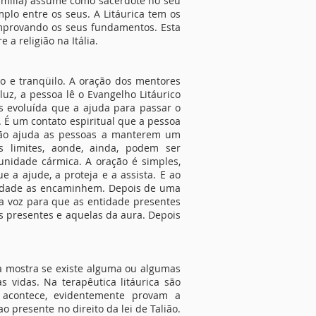
família) assume como sacerdote no seu
mplo entre os seus. A Litáurica tem os
comprovando os seus fundamentos. Esta
a religião na Itália.
o e tranqüilo. A oração dos mentores
uz, a pessoa lê o Evangelho Litáurico
s evoluída que a ajuda para passar o
 É um contato espiritual que a pessoa
ração ajuda as pessoas a manterem um
s limites, aonde, ainda, podem ser
idade cármica. A oração é simples,
 a ajude, a proteja e a assista. E ao
lidade as encaminhem. Depois de uma
ia voz para que as entidade presentes
s presentes e aquelas da aura. Depois
ca mostra se existe alguma ou algumas
s vidas. Na terapêutica litáurica são
acontece, evidentemente provam a
 presente no direito da lei de Talião.