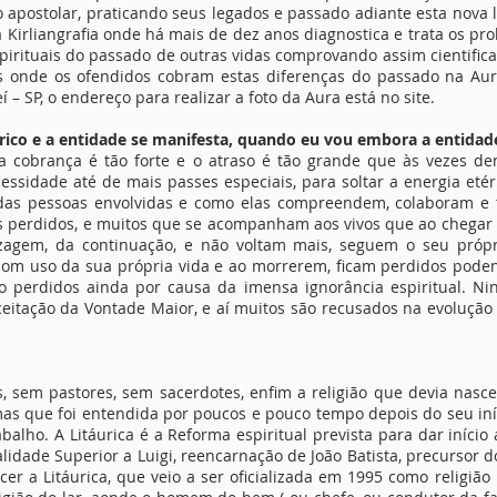
o apostolar, praticando seus legados e passado adiante esta nova 
Kirliangrafia onde há mais de dez anos diagnostica e trata os pro
pirituais do passado de outras vidas comprovando assim cientifica
s onde os ofendidos cobram estas diferenças do passado na Aur
– SP, o endereço para realizar a foto da Aura está no site.
rico e a entidade se manifesta, quando eu vou embora a entidade 
 cobrança é tão forte e o atraso é tão grande que às vezes d
cessidade até de mais passes especiais, para soltar a energia et
das pessoas envolvidas e como elas compreendem, colaboram e 
os perdidos, e muitos que se acompanham aos vivos que ao chegar
zagem, da continuação, e não voltam mais, seguem o seu própr
m uso da sua própria vida e ao morrerem, ficam perdidos poden
o perdidos ainda por causa da imensa ignorância espiritual. N
ceitação da Vontade Maior, e aí muitos são recusados na evolução 
, sem pastores, sem sacerdotes, enfim a religião que devia nasce
as que foi entendida por poucos e pouco tempo depois do seu in
balho. A Litáurica é a Reforma espiritual prevista para dar iníci
idade Superior a Luigi, reencarnação de João Batista, precursor d
er a Litáurica, que veio a ser oficializada em 1995 como religião ú