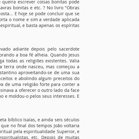
 queira escrever coisas bonitas pode
ras bonitas e etc. ? No livro "Obras
osta... E hoje se pode concluir que se
mporta o nome e sim a verdade aplicada
spiritual, e basta apenas os espíritas
evado adiante depois pelo sacerdote
orando a boa fé alheia. Quando Jesus
a todas as religiões existentes. Valia
 na terra onde nasceu, mas começou a
stantino aproveitando-se de uma sua
nceitos e abolindo algum preceitos do
a de uma religião forte para conter a
sinava a oferecer o outro lado da face
mo e moldou-o pelos seus interesses. E
a bíblico Isaías, e ainda seis séculos
 que no final dos tempos João voltaria
itual pela espiritualidade Superior, e
spiritualistas, etc. Depois de muitas