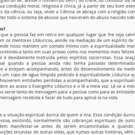
religião do lar, aonde o homem do bem ( ou chefe, ou condutor da 
ua condução moral, religiosa e cívica, já a partir de seu bom exe
és da ciência, ou seja, onde a Ciência se abraça com a religião 
er todo o sistema de abusos que nasceram do abuso nascido sobre 
es?
que a pessoa faz em retiro em qualquer lugar que lhe seja calm
om os mentores Litáuricos, aonde na mediação de um espírito de l
Aonde nisso mantém um contato íntimo com a espiritualidade mai
ssistindo-a tanto em suas provas como nos momentos mais felizes.
l é devidamente instruída pelos espíritos socorristas. Essa o
ritual quando a pessoa ainda não tenha passado determinado
e a estejam acompanhando, antes do desenvolvimento da mediun
 um copo de água límpida pedindo à espiritualidade Litáurica que
 houverem entidades perdidas a acompanhando, que a espiritua
abre ao acaso o Evangelho Litáurico e o lê a meia voz. Lê-se a me
lho serve tanto de mensagem para a pessoa como para as entidade
mensagem recebida e fazer de tudo para aplicá-la na vida.
 a situação espiritual áurica de quem a tira. Essa condição áuri
ssoa, existindo, normalmente são cobranças espirituais de outra
odem manifestar-se antes de serem encaminhadas e quando 
ções oriundas de outras vidas, que numas outras histórias, vêm ao