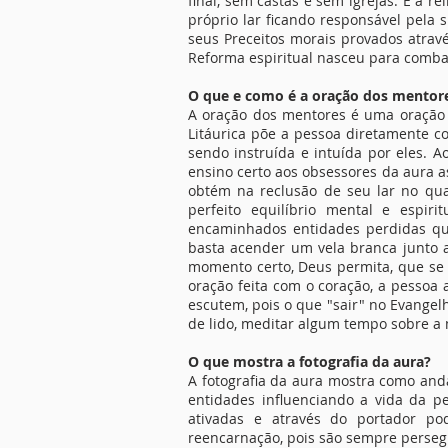
final, sem castas e sem igrejas. É a 
próprio lar ficando responsável pela s
seus Preceitos morais provados atrav
Reforma espiritual nasceu para combat
O que e como é a oração dos mentor
A oração dos mentores é uma oração 
Litáurica põe a pessoa diretamente c
sendo instruída e intuída por eles. 
ensino certo aos obsessores da aura a
obtém na reclusão de seu lar no qua
perfeito equilíbrio mental e espi
encaminhados entidades perdidas qu
basta acender um vela branca junto a
momento certo, Deus permita, que se
oração feita com o coração, a pessoa 
escutem, pois o que "sair" no Evange
de lido, meditar algum tempo sobre a 
O que mostra a fotografia da aura?
A fotografia da aura mostra como anda
entidades influenciando a vida da pe
ativadas e através do portador p
reencarnação, pois são sempre persegui