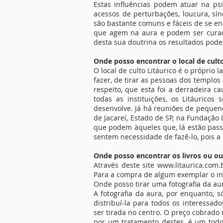
Estas influências podem atuar na ps
acessos de perturbações, loucura, sí
são bastante comuns e fáceis de se enc
que agem na aura e podem ser curados
desta sua doutrina os resultados pod
Onde posso encontrar o local de culto
O local de culto Litáurico é o próprio
fazer, de tirar as pessoas dos templos
respeito, que esta foi a derradeira c
todas as instituições, os Litáurico
desenvolve. Já há reuniões de pequen
de Jacareí, Estado de SP, na Fundação
que podem àqueles que, lá estão passa
sentem necessidade de fazê-lo, pois a 
Onde posso encontrar os livros ou ou
Através deste site www.litaurica.com
Para a compra de algum exemplar o in
Onde posso tirar uma fotografia da aur
A fotografia da aura, por enquanto, 
distribuí-la para todos os interessad
ser tirada no centro. O preço cobrado 
por um tratamento destes, é um todo 