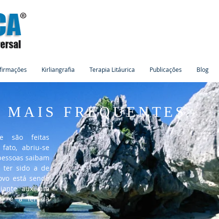
firmações
Kirliangrafia
Terapia Litáurica
Publicações
Blog
 MAIS FREQUENTES
e são feitas
fato, abriu-se
 pessoas saibam
 ter sido a de
vo está sendo
iante auxiliam
al é a lei da