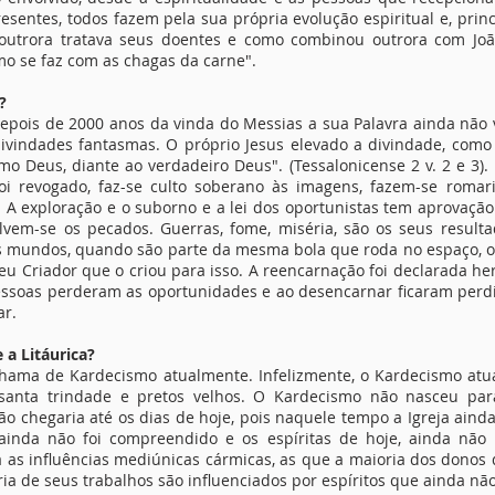
 presentes, todos fazem pela sua própria evolução espiritual e, p
 outrora tratava seus doentes e como combinou outrora com Jo
mo se faz com as chagas da carne".
?
, depois de 2000 anos da vinda do Messias a sua Palavra ainda não
ivindades fantasmas. O próprio Jesus elevado a divindade, como 
Deus, diante ao verdadeiro Deus". (Tessalonicense 2 v. 2 e 3). I
 revogado, faz-se culto soberano às imagens, fazem-se romaria
 A exploração e o suborno e a lei dos oportunistas tem aprovação 
lvem-se os pecados. Guerras, fome, miséria, são os seus resulta
s mundos, quando são parte da mesma bola que roda no espaço, o
 seu Criador que o criou para isso. A reencarnação foi declarada h
pessoas perderam as oportunidades e ao desencarnar ficaram perd
ar.
 a Litáurica?
chama de Kardecismo atualmente. Infelizmente, o Kardecismo atual
anta trindade e pretos velhos. O Kardecismo não nasceu para
ão chegaria até os dias de hoje, pois naquele tempo a Igreja ain
do ainda não foi compreendido e os espíritas de hoje, ainda nã
ova as influências mediúnicas cármicas, as que a maioria dos dono
ria de seus trabalhos são influenciados por espíritos que ainda não