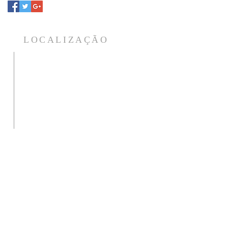
LOCALIZAÇÃO
Para atendimento da foto da aura
o
e tratamentos estamos na
a
Rua: Aracy de Almeida, 37 - Villa
a
Branca - Jacareí - CEP 12301-070
a
Ligue ou mande seu WhatsApp
para agendar horário.
12 99631-1340 / 98818-0488
s
fundacaolitaurica@gmail.com