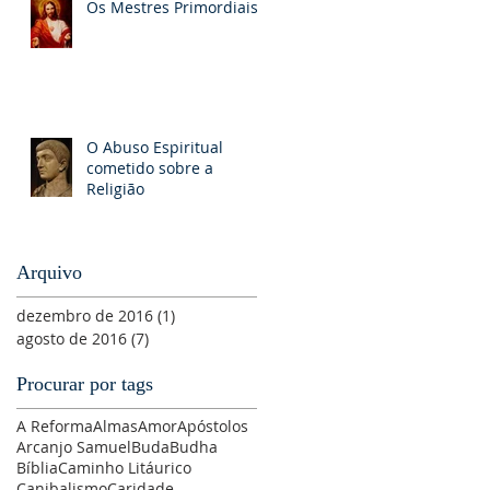
Os Mestres Primordiais
O Abuso Espiritual
cometido sobre a
Religião
Arquivo
dezembro de 2016
(1)
1 post
agosto de 2016
(7)
7 posts
Procurar por tags
A Reforma
Almas
Amor
Apóstolos
Arcanjo Samuel
Buda
Budha
Bíblia
Caminho Litáurico
Canibalismo
Caridade