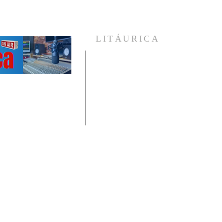
LITÁURICA
A Religião Única e Universal que enxerga 
homem como um ser em evolução e coloc
diante de si, as verdades incontestáveis d
vida , provadas pelo avanço científico d
humanidade.
Veja nossas publicações, ouça nossos áudio
e conheça mais sobre a Litáurica.