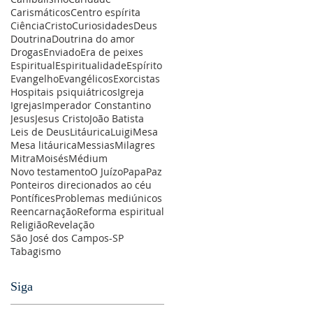
Carismáticos
Centro espírita
Ciência
Cristo
Curiosidades
Deus
Doutrina
Doutrina do amor
Drogas
Enviado
Era de peixes
Espiritual
Espiritualidade
Espírito
Evangelho
Evangélicos
Exorcistas
Hospitais psiquiátricos
Igreja
Igrejas
Imperador Constantino
Jesus
Jesus Cristo
João Batista
Leis de Deus
Litáurica
Luigi
Mesa
Mesa litáurica
Messias
Milagres
Mitra
Moisés
Médium
Novo testamento
O Juízo
Papa
Paz
Ponteiros direcionados ao céu
Pontífices
Problemas mediúnicos
Reencarnação
Reforma espiritual
Religião
Revelação
São José dos Campos-SP
Tabagismo
Siga