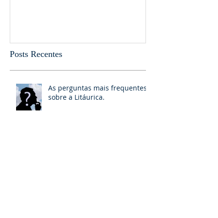
As perguntas mais frequentes
A Revelação
sobre a Litáurica.
Posts Recentes
As perguntas mais frequentes
sobre a Litáurica.
O Juízo