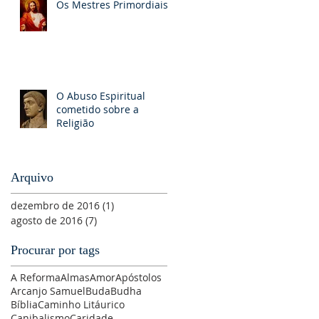
Os Mestres Primordiais
O Abuso Espiritual
cometido sobre a
Religião
Arquivo
dezembro de 2016
(1)
1 post
agosto de 2016
(7)
7 posts
Procurar por tags
A Reforma
Almas
Amor
Apóstolos
Arcanjo Samuel
Buda
Budha
Bíblia
Caminho Litáurico
Canibalismo
Caridade