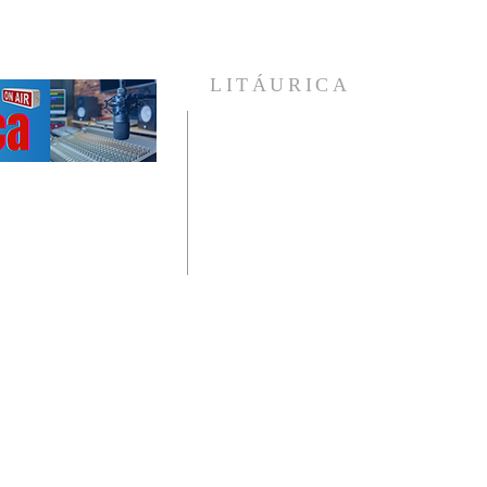
LITÁURICA
A Religião Única e Universal que enxerga 
homem como um ser em evolução e coloc
diante de si, as verdades incontestáveis d
vida , provadas pelo avanço científico d
humanidade.
Veja nossas publicações, ouça nossos áudio
e conheça mais sobre a Litáurica.