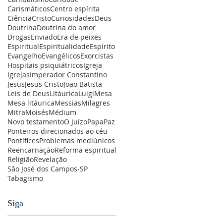
Carismáticos
Centro espírita
Ciência
Cristo
Curiosidades
Deus
Doutrina
Doutrina do amor
Drogas
Enviado
Era de peixes
Espiritual
Espiritualidade
Espírito
Evangelho
Evangélicos
Exorcistas
Hospitais psiquiátricos
Igreja
Igrejas
Imperador Constantino
Jesus
Jesus Cristo
João Batista
Leis de Deus
Litáurica
Luigi
Mesa
Mesa litáurica
Messias
Milagres
Mitra
Moisés
Médium
Novo testamento
O Juízo
Papa
Paz
Ponteiros direcionados ao céu
Pontífices
Problemas mediúnicos
Reencarnação
Reforma espiritual
Religião
Revelação
São José dos Campos-SP
Tabagismo
Siga