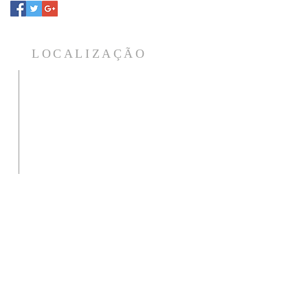
LOCALIZAÇÃO
Para atendimento da foto da aura
o
e tratamentos estamos na
a
Rua: Aracy de Almeida, 37 - Villa
a
Branca - Jacareí - CEP 12301-070
a
Ligue ou mande seu WhatsApp
para agendar horário.
12 99631-1340 / 98818-0488
s
fundacaolitaurica@gmail.com