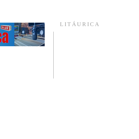
LITÁURICA
A Religião Única e Universal que enxerga 
homem como um ser em evolução e coloc
diante de si, as verdades incontestáveis d
vida , provadas pelo avanço científico d
humanidade.
Veja nossas publicações, ouça nossos áudio
e conheça mais sobre a Litáurica.