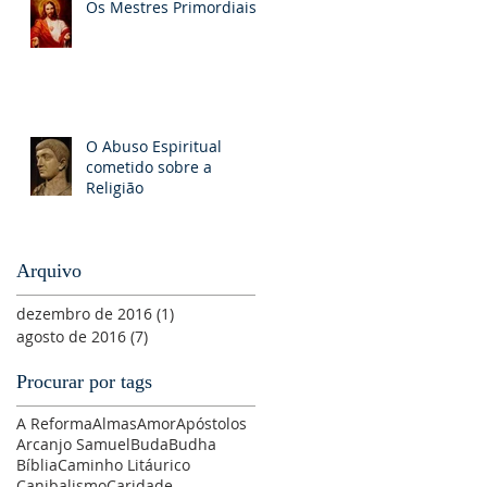
Os Mestres Primordiais
O Abuso Espiritual
cometido sobre a
Religião
Arquivo
dezembro de 2016
(1)
1 post
agosto de 2016
(7)
7 posts
Procurar por tags
A Reforma
Almas
Amor
Apóstolos
Arcanjo Samuel
Buda
Budha
Bíblia
Caminho Litáurico
Canibalismo
Caridade