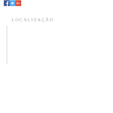
LOCALIZAÇÃO
Para atendimento da foto da aura
o
e tratamentos estamos na
a
Rua: Aracy de Almeida, 37 - Villa
a
Branca - Jacareí - CEP 12301-070
a
Ligue ou mande seu WhatsApp
para agendar horário.
12 99631-1340 / 98818-0488
s
fundacaolitaurica@gmail.com