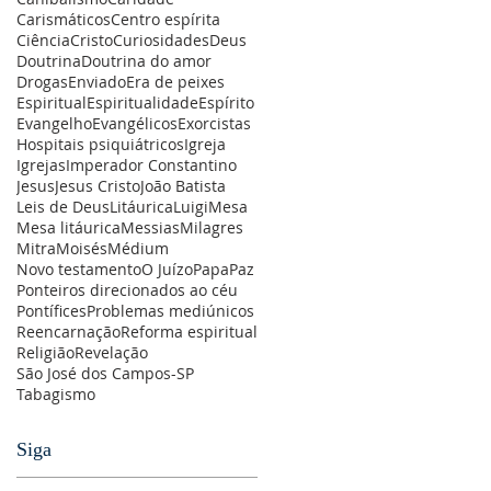
Carismáticos
Centro espírita
Ciência
Cristo
Curiosidades
Deus
Doutrina
Doutrina do amor
Drogas
Enviado
Era de peixes
Espiritual
Espiritualidade
Espírito
Evangelho
Evangélicos
Exorcistas
Hospitais psiquiátricos
Igreja
Igrejas
Imperador Constantino
Jesus
Jesus Cristo
João Batista
Leis de Deus
Litáurica
Luigi
Mesa
Mesa litáurica
Messias
Milagres
Mitra
Moisés
Médium
Novo testamento
O Juízo
Papa
Paz
Ponteiros direcionados ao céu
Pontífices
Problemas mediúnicos
Reencarnação
Reforma espiritual
Religião
Revelação
São José dos Campos-SP
Tabagismo
Siga