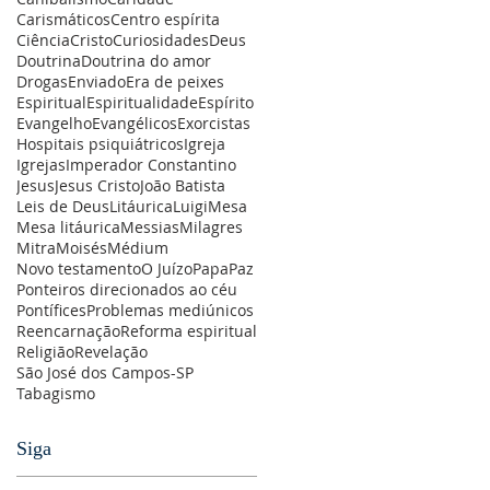
Carismáticos
Centro espírita
Ciência
Cristo
Curiosidades
Deus
Doutrina
Doutrina do amor
Drogas
Enviado
Era de peixes
Espiritual
Espiritualidade
Espírito
Evangelho
Evangélicos
Exorcistas
Hospitais psiquiátricos
Igreja
Igrejas
Imperador Constantino
Jesus
Jesus Cristo
João Batista
Leis de Deus
Litáurica
Luigi
Mesa
Mesa litáurica
Messias
Milagres
Mitra
Moisés
Médium
Novo testamento
O Juízo
Papa
Paz
Ponteiros direcionados ao céu
Pontífices
Problemas mediúnicos
Reencarnação
Reforma espiritual
Religião
Revelação
São José dos Campos-SP
Tabagismo
Siga