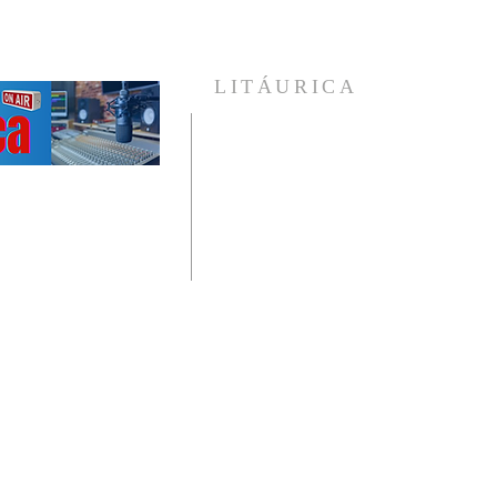
LITÁURICA
A Religião Única e Universal que enxerga 
homem como um ser em evolução e coloc
diante de si, as verdades incontestáveis d
vida , provadas pelo avanço científico d
humanidade.
Veja nossas publicações, ouça nossos áudio
e conheça mais sobre a Litáurica.