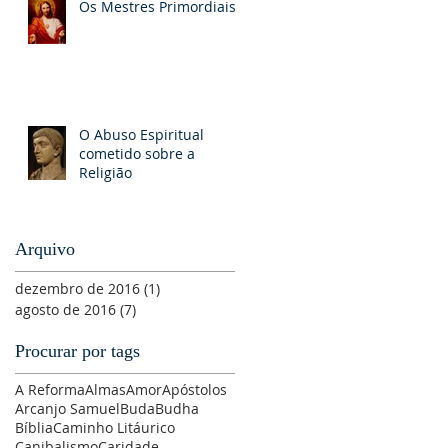
Os Mestres Primordiais
O Abuso Espiritual
cometido sobre a
Religião
Arquivo
dezembro de 2016
(1)
1 post
agosto de 2016
(7)
7 posts
Procurar por tags
A Reforma
Almas
Amor
Apóstolos
Arcanjo Samuel
Buda
Budha
Bíblia
Caminho Litáurico
Canibalismo
Caridade