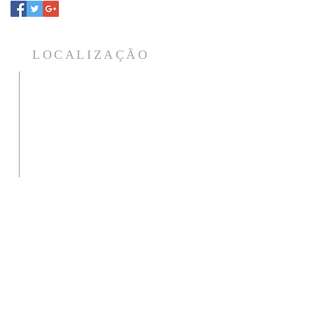
LOCALIZAÇÃO
Para atendimento da foto da aura
o
e tratamentos estamos na
a
Rua: Aracy de Almeida, 37 - Villa
a
Branca - Jacareí - CEP 12301-070
a
Ligue ou mande seu WhatsApp
para agendar horário.
12 99631-1340 / 98818-0488
s
fundacaolitaurica@gmail.com